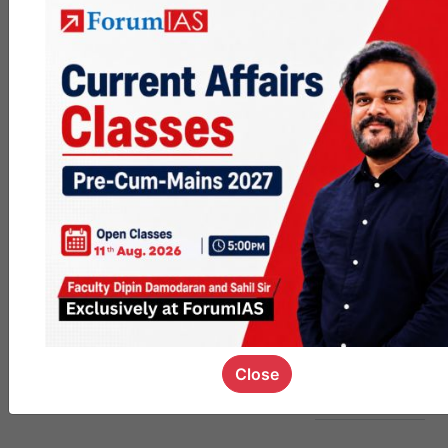
MGP
cohort8
0
1k
poc
contact
0
1.4k
pyq
session
link
Close
0
1.1k