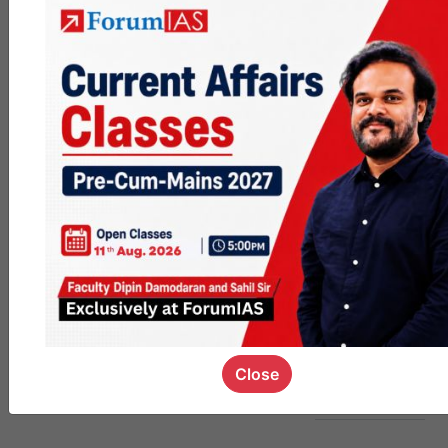
MGP
cohort8
0
1k
poc
contact
0
1.4k
pyq
session
link
Close
0
1.1k