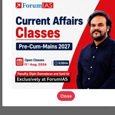
MGP
cohort8
0
1k
poc
contact
0
1.4k
pyq
session
link
Close
0
1.1k