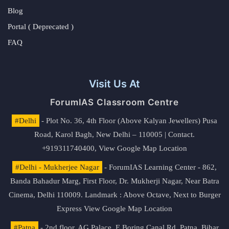
Blog
Portal ( Deprecated )
FAQ
Visit Us At
ForumIAS Classroom Centre
#Delhi
- Plot No. 36, 4th Floor (Above Kalyan Jewellers) Pusa
Road, Karol Bagh, New Delhi – 110005 | Contact.
+919311740400,
View Google Map Location
#Delhi - Mukherjee Nagar
- ForumIAS Learning Center - 862,
Banda Bahadur Marg, First Floor, Dr. Mukherji Nagar, Near Batra
Cinema, Delhi 110009. Landmark : Above Octave, Next to Burger
Express
View Google Map Location
#Patna
- 2nd floor, AG Palace, E Boring Canal Rd, Patna, Bihar