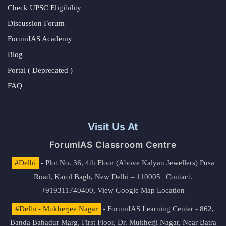
Check UPSC Eligibility
Discussion Forum
ForumIAS Academy
Blog
Portal ( Deprecated )
FAQ
Visit Us At
ForumIAS Classroom Centre
#Delhi
- Plot No. 36, 4th Floor (Above Kalyan Jewellers) Pusa
Road, Karol Bagh, New Delhi – 110005 | Contact.
+919311740400,
View Google Map Location
#Delhi - Mukherjee Nagar
- ForumIAS Learning Center - 862,
Banda Bahadur Marg, First Floor, Dr. Mukherji Nagar, Near Batra