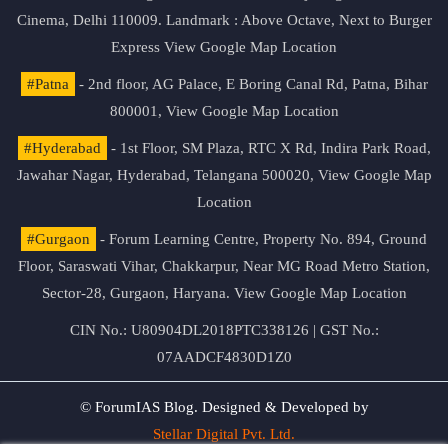
Cinema, Delhi 110009. Landmark : Above Octave, Next to Burger
Express
View Google Map Location
#Patna
- 2nd floor, AG Palace, E Boring Canal Rd, Patna, Bihar
800001,
View Google Map Location
#Hyderabad
- 1st Floor, SM Plaza, RTC X Rd, Indira Park Road,
Jawahar Nagar, Hyderabad, Telangana 500020,
View Google Map
Location
#Gurgaon
- Forum Learning Centre, Property No. 894, Ground
Floor, Saraswati Vihar, Chakkarpur, Near MG Road Metro Station,
Sector-28, Gurgaon, Haryana.
View Google Map Location
CIN No.: U80904DL2018PTC338126 | GST No.:
07AADCF4830D1Z0
© ForumIAS Blog. Designed & Developed by
Stellar Digital Pvt. Ltd.