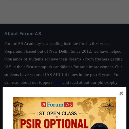
About ForumIAS
ForumIAS Academy is a leading institute for Civil Services
Preparation based out of New Delhi. Since 2012, we have helped
thousands of students achieve their dreams - from freshers getting
IAS in their first attempt to candidates for rank improvement. Our
students have secured IAS AIR 1 4 times in the past 6 years. You
can read about our toppers
here
and read about our philosophy
here
.
×
Guides by ForumIAS
Polity
|
Environment
|
Economy
|
IFoS Preparation Guide
|
Crack
IAS in first Attempt
|
Interview Preparation Guide