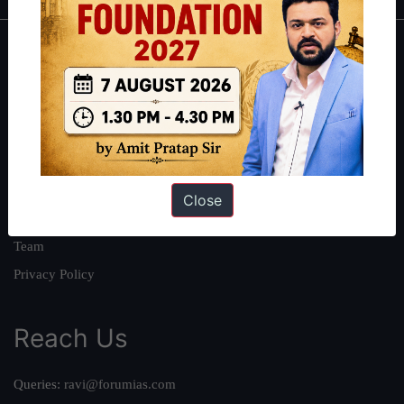
About
About Us
Our Philosophy
Work With Us
Our Mission
Close
Credits
Team
Privacy Policy
Reach Us
Queries:
ravi@forumias.com