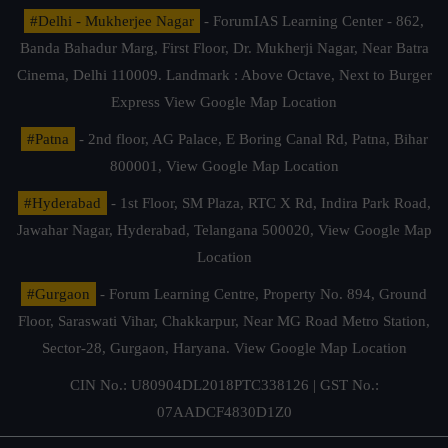
#Delhi - Mukherjee Nagar
- ForumIAS Learning Center - 862,
Banda Bahadur Marg, First Floor, Dr. Mukherji Nagar, Near Batra
Cinema, Delhi 110009. Landmark : Above Octave, Next to Burger
Express
View Google Map Location
#Patna
- 2nd floor, AG Palace, E Boring Canal Rd, Patna, Bihar
800001,
View Google Map Location
#Hyderabad
- 1st Floor, SM Plaza, RTC X Rd, Indira Park Road,
Jawahar Nagar, Hyderabad, Telangana 500020,
View Google Map
Location
#Gurgaon
- Forum Learning Centre, Property No. 894, Ground
Floor, Saraswati Vihar, Chakkarpur, Near MG Road Metro Station,
Sector-28, Gurgaon, Haryana.
View Google Map Location
CIN No.: U80904DL2018PTC338126 | GST No.:
07AADCF4830D1Z0