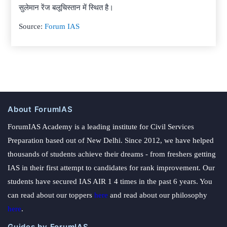
सुलेमान रेंज बलूचिस्तान में स्थित है।
Source:
Forum IAS
About ForumIAS
ForumIAS Academy is a leading institute for Civil Services
Preparation based out of New Delhi. Since 2012, we have helped
thousands of students achieve their dreams - from freshers getting
IAS in their first attempt to candidates for rank improvement. Our
students have secured IAS AIR 1 4 times in the past 6 years. You
can read about our toppers
here
and read about our philosophy
here
.
Guides by ForumIAS