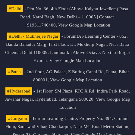
#Delhi
- Plot No. 36, 4th Floor (Above Kalyan Jewellers) Pusa
Road, Karol Bagh, New Delhi – 110005 | Contact.
+919311740400,
View Google Map Location
#Delhi - Mukherjee Nagar
- ForumIAS Learning Center - 862,
Banda Bahadur Marg, First Floor, Dr. Mukherji Nagar, Near Batra
Cinema, Delhi 110009. Landmark : Above Octave, Next to Burger
Express
View Google Map Location
#Patna
- 2nd floor, AG Palace, E Boring Canal Rd, Patna, Bihar
800001,
View Google Map Location
#Hyderabad
- 1st Floor, SM Plaza, RTC X Rd, Indira Park Road,
Jawahar Nagar, Hyderabad, Telangana 500020,
View Google Map
Location
#Gurgaon
- Forum Learning Centre, Property No. 894, Ground
Floor, Saraswati Vihar, Chakkarpur, Near MG Road Metro Station,
Sector-28, Gurgaon, Haryana.
View Google Map Location