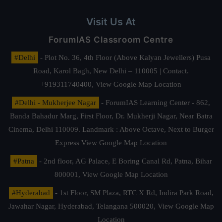
Visit Us At
ForumIAS Classroom Centre
#Delhi
- Plot No. 36, 4th Floor (Above Kalyan Jewellers) Pusa
Road, Karol Bagh, New Delhi – 110005 | Contact.
+919311740400,
View Google Map Location
#Delhi - Mukherjee Nagar
- ForumIAS Learning Center - 862,
Banda Bahadur Marg, First Floor, Dr. Mukherji Nagar, Near Batra
Cinema, Delhi 110009. Landmark : Above Octave, Next to Burger
Express
View Google Map Location
#Patna
- 2nd floor, AG Palace, E Boring Canal Rd, Patna, Bihar
800001,
View Google Map Location
#Hyderabad
- 1st Floor, SM Plaza, RTC X Rd, Indira Park Road,
Jawahar Nagar, Hyderabad, Telangana 500020,
View Google Map
Location