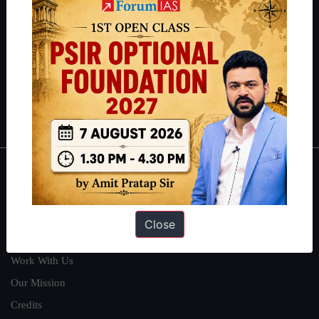
can read about our toppers
here
and read about our philosophy
here
.
Guides by ForumIAS
Polity
|
Environment
|
Economy
|
IFoS Preparation Guide
|
Crack
IAS in first Attempt
|
Interview Preparation Guide
About
About Us
Close
Our Philosophy
Work With Us
Our Mission
Credits