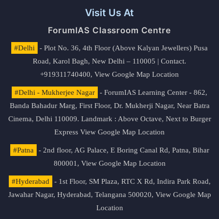
Visit Us At
ForumIAS Classroom Centre
#Delhi
- Plot No. 36, 4th Floor (Above Kalyan Jewellers) Pusa
Road, Karol Bagh, New Delhi – 110005 | Contact.
+919311740400,
View Google Map Location
#Delhi - Mukherjee Nagar
- ForumIAS Learning Center - 862,
Banda Bahadur Marg, First Floor, Dr. Mukherji Nagar, Near Batra
Cinema, Delhi 110009. Landmark : Above Octave, Next to Burger
Express
View Google Map Location
#Patna
- 2nd floor, AG Palace, E Boring Canal Rd, Patna, Bihar
800001,
View Google Map Location
#Hyderabad
- 1st Floor, SM Plaza, RTC X Rd, Indira Park Road,
Jawahar Nagar, Hyderabad, Telangana 500020,
View Google Map
Location