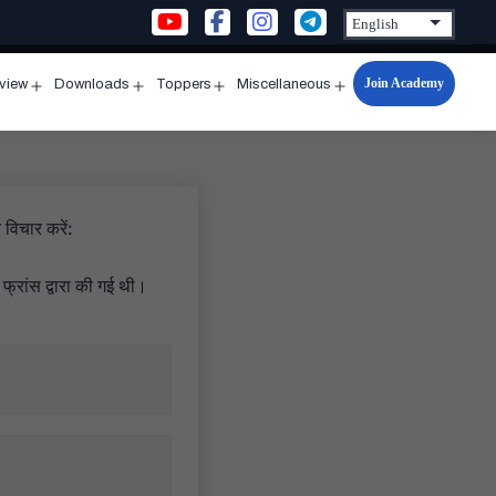
Join Academy
rview
Downloads
Toppers
Miscellaneous
n
Open
Open
Open
Open
u
menu
menu
menu
menu
विचार करें:
रांस द्वारा की गई थी।