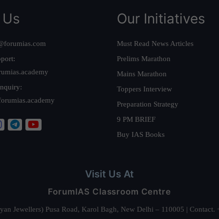
 Us
Our Initiatives
@forumias.com
Must Read News Articles
port:
Prelims Marathon
rumias.academy
Mains Marathon
nquiry:
Toppers Interview
forumias.academy
Preparation Strategy
9 PM BRIEF
Buy IAS Books
Visit Us At
ForumIAS Classroom Centre
alyan Jewellers) Pusa Road, Karol Bagh, New Delhi – 110005 | Contac