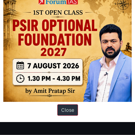
ation based out of New Delhi. Since 2012, we have helped thousands of 
ve secured IAS AIR 1 4 times in the past 6 years. You can read about o
Close
AS in first Attempt
|
Interview Preparation Guide