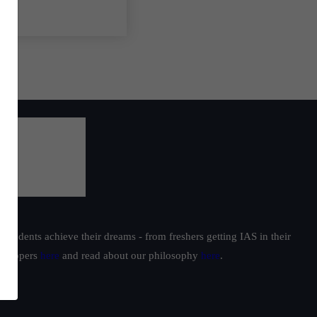
students achieve their dreams - from freshers getting IAS in their
ur toppers
here
and read about our philosophy
here
.