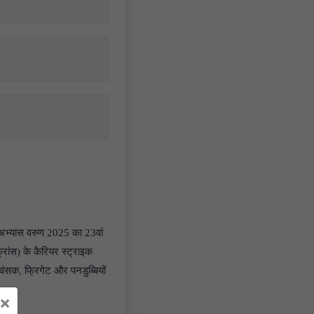
अभ्यास वरुण 2025 का 23वां
रांस) के कैरियर स्ट्राइक
्वंसक, फ्रिगेट और पनडुब्बियों
×