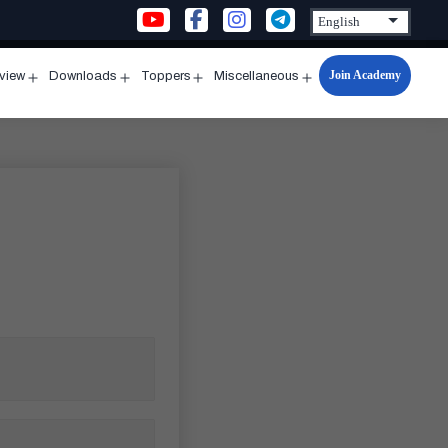
Join Academy
rview
Downloads
Toppers
Miscellaneous
n
Open
Open
Open
Open
u
menu
menu
menu
menu