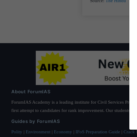
Source:
The Hindu
About ForumIAS
ForumIAS Academy is a leading institute for Civil Services Prepar
first attempt to candidates for rank improvement. Our students ha
Guides by ForumIAS
Polity
|
Environment
|
Economy
|
IFoS Preparation Guide
|
Crack I