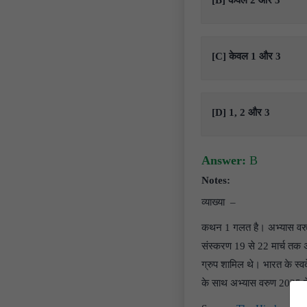
[B] केवल 2 और 3
[C] केवल 1 और 3
[D] 1, 2 और 3
Answer:
B
Notes:
व्याख्या –
कथन 1 गलत है। अभ्यास वरुण
संस्करण 19 से 22 मार्च तक अ
ग्रुप शामिल थे। भारत के स्वदे
के साथ अभ्यास वरुण 2025 मे