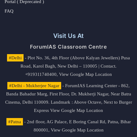
Portal ( Deprecated )
FAQ
Visit Us At
ForumIAS Classroom Centre
#Delhi
- Plot No. 36, 4th Floor (Above Kalyan Jewellers) Pusa
Road, Karol Bagh, New Delhi – 110005 | Contact.
+919311740400,
View Google Map Location
#Delhi - Mukherjee Nagar
- ForumIAS Learning Center - 862,
Banda Bahadur Marg, First Floor, Dr. Mukherji Nagar, Near Batra
Cinema, Delhi 110009. Landmark : Above Octave, Next to Burger
Express
View Google Map Location
#Patna
- 2nd floor, AG Palace, E Boring Canal Rd, Patna, Bihar
800001,
View Google Map Location