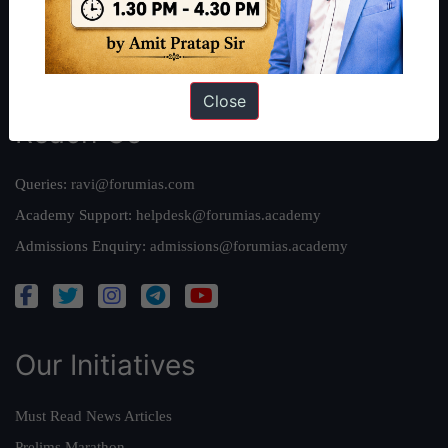
Credits
Team
Privacy Policy
Close
Reach Us
Queries:
ravi@forumias.com
Academy Support:
helpdesk@forumias.academy
Admissions Enquiry:
admissions@forumias.academy
Our Initiatives
Must Read News Articles
Prelims Marathon