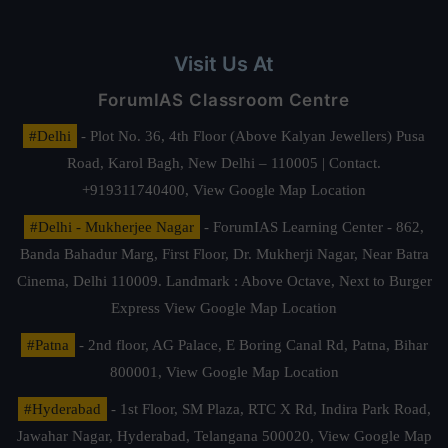
Visit Us At
ForumIAS Classroom Centre
#Delhi
- Plot No. 36, 4th Floor (Above Kalyan Jewellers) Pusa
Road, Karol Bagh, New Delhi – 110005 | Contact.
+919311740400,
View Google Map Location
#Delhi - Mukherjee Nagar
- ForumIAS Learning Center - 862,
Banda Bahadur Marg, First Floor, Dr. Mukherji Nagar, Near Batra
Cinema, Delhi 110009. Landmark : Above Octave, Next to Burger
Express
View Google Map Location
#Patna
- 2nd floor, AG Palace, E Boring Canal Rd, Patna, Bihar
800001,
View Google Map Location
#Hyderabad
- 1st Floor, SM Plaza, RTC X Rd, Indira Park Road,
Jawahar Nagar, Hyderabad, Telangana 500020,
View Google Map