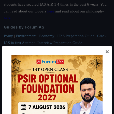
students have secured IAS AIR 1 4 times in the past 6 years. You
can read about our toppers
here
and read about our philosophy
here
.
Guides by ForumIAS
Polity
|
Environment
|
Economy
|
IFoS Preparation Guide
|
Crack
IAS in first Attempt
|
Interview Preparation Guide
×
About
About Us
Our Philosophy
Work With Us
Our Mission