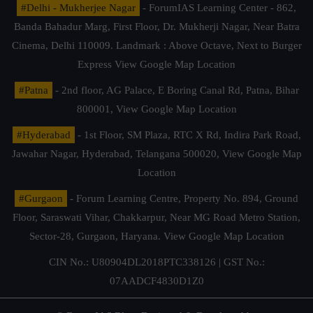
#Delhi - Mukherjee Nagar
- ForumIAS Learning Center - 862,
Banda Bahadur Marg, First Floor, Dr. Mukherji Nagar, Near Batra
Cinema, Delhi 110009. Landmark : Above Octave, Next to Burger
Express
View Google Map Location
#Patna
- 2nd floor, AG Palace, E Boring Canal Rd, Patna, Bihar
800001,
View Google Map Location
#Hyderabad
- 1st Floor, SM Plaza, RTC X Rd, Indira Park Road,
Jawahar Nagar, Hyderabad, Telangana 500020,
View Google Map
Location
#Gurgaon
- Forum Learning Centre, Property No. 894, Ground
Floor, Saraswati Vihar, Chakkarpur, Near MG Road Metro Station,
Sector-28, Gurgaon, Haryana.
View Google Map Location
CIN No.: U80904DL2018PTC338126 | GST No.:
07AADCF4830D1Z0