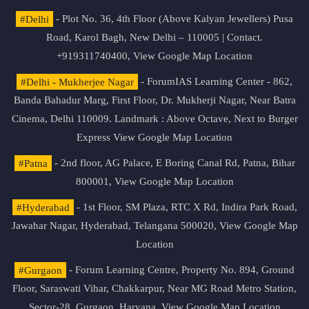
#Delhi
- Plot No. 36, 4th Floor (Above Kalyan Jewellers) Pusa
Road, Karol Bagh, New Delhi – 110005 | Contact.
+919311740400,
View Google Map Location
#Delhi - Mukherjee Nagar
- ForumIAS Learning Center - 862,
Banda Bahadur Marg, First Floor, Dr. Mukherji Nagar, Near Batra
Cinema, Delhi 110009. Landmark : Above Octave, Next to Burger
Express
View Google Map Location
#Patna
- 2nd floor, AG Palace, E Boring Canal Rd, Patna, Bihar
800001,
View Google Map Location
#Hyderabad
- 1st Floor, SM Plaza, RTC X Rd, Indira Park Road,
Jawahar Nagar, Hyderabad, Telangana 500020,
View Google Map
Location
#Gurgaon
- Forum Learning Centre, Property No. 894, Ground
Floor, Saraswati Vihar, Chakkarpur, Near MG Road Metro Station,
Sector-28, Gurgaon, Haryana.
View Google Map Location