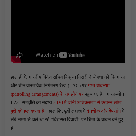
हाल ही में, भारतीय विदेश सचिव विक्रम मिस्री ने घोषणा की कि भारत
और चीन वास्तविक नियंत्रण रेखा (LAC) पर
गश्त व्यवस्था
(patrolling arrangements) के समझौते पर
पहुंच गए हैं। भारत-चीन
LAC समझौते का उद्देश्य
2020 में चीनी अतिक्रमण से उत्पन्न सीमा
मुद्दों को हल करना है।
हालांकि, पूर्वी लद्दाख में
डेमचोक और देपसांग
में
लंबे समय से चले आ रहे “विरासत विवादों” पर चिंता के बादल बने हुए
हैं।