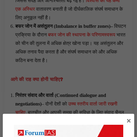
जिससे संदेह और अनिश्चितता बढ़ गई है।
विश्वास की यह कमी
एक अस्थिर
वातावरण बनाती है जो दीर्घकालिक संघर्ष समाधान के
लिए अनुकूल नहीं है।
बफर जोन में असंतुलन
(
Imbalance in buffer zones
)
–
विघटन
प्रक्रिया के दौरान
बफर जोन की स्थापना के परिणामस्वरूप
भारत
को चीन की तुलना में अधिक क्षेत्र खोना पड़ा। यह असंतुलन और
अधिक तनाव पैदा करता है और संघर्ष समाधान को और अधिक
कठिन बना देता है।
आगे की राह क्या होनी चाहिए
?
निरंतर संवाद और वार्ता
(
Continued dialogue and
negotiations
)
– दोनों देशों को
उच्च स्तरीय वार्ता जारी रखनी
चाहिए,
बातचीत और आपसी समझ की सुविधा के लिए संवाद चैनल
×
खुले रखने चाहिए। भविष्य में LAC पर तनाव कम करने के लिए
सैन्य, राजनीतिक और कूटनीतिक बातचीत जारी रखी जानी