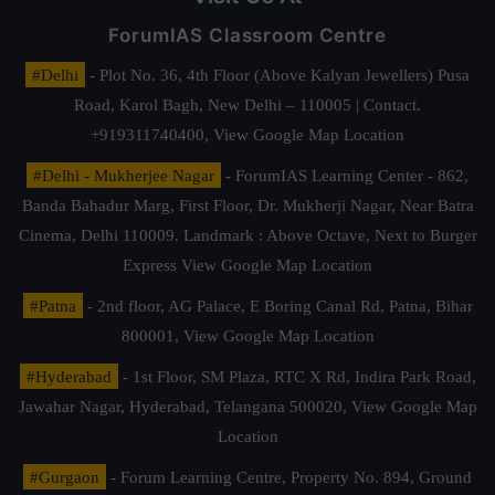
ForumIAS Classroom Centre
#Delhi
- Plot No. 36, 4th Floor (Above Kalyan Jewellers) Pusa
Road, Karol Bagh, New Delhi – 110005 | Contact.
+919311740400,
View Google Map Location
#Delhi - Mukherjee Nagar
- ForumIAS Learning Center - 862,
Banda Bahadur Marg, First Floor, Dr. Mukherji Nagar, Near Batra
Cinema, Delhi 110009. Landmark : Above Octave, Next to Burger
Express
View Google Map Location
#Patna
- 2nd floor, AG Palace, E Boring Canal Rd, Patna, Bihar
800001,
View Google Map Location
#Hyderabad
- 1st Floor, SM Plaza, RTC X Rd, Indira Park Road,
Jawahar Nagar, Hyderabad, Telangana 500020,
View Google Map
Location
#Gurgaon
- Forum Learning Centre, Property No. 894, Ground