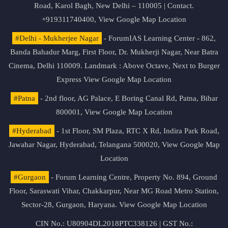
Road, Karol Bagh, New Delhi – 110005 | Contact.
+919311740400,
View Google Map Location
#Delhi - Mukherjee Nagar
- ForumIAS Learning Center - 862,
Banda Bahadur Marg, First Floor, Dr. Mukherji Nagar, Near Batra
Cinema, Delhi 110009. Landmark : Above Octave, Next to Burger
Express
View Google Map Location
#Patna
- 2nd floor, AG Palace, E Boring Canal Rd, Patna, Bihar
800001,
View Google Map Location
#Hyderabad
- 1st Floor, SM Plaza, RTC X Rd, Indira Park Road,
Jawahar Nagar, Hyderabad, Telangana 500020,
View Google Map
Location
#Gurgaon
- Forum Learning Centre, Property No. 894, Ground
Floor, Saraswati Vihar, Chakkarpur, Near MG Road Metro Station,
Sector-28, Gurgaon, Haryana.
View Google Map Location
CIN No.: U80904DL2018PTC338126 | GST No.: