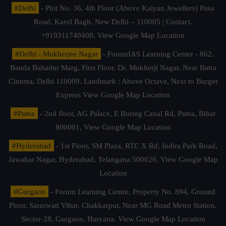
#Delhi
- Plot No. 36, 4th Floor (Above Kalyan Jewellers) Pusa
Road, Karol Bagh, New Delhi – 110005 | Contact.
+919311740400,
View Google Map Location
#Delhi - Mukherjee Nagar
- ForumIAS Learning Center - 862,
Banda Bahadur Marg, First Floor, Dr. Mukherji Nagar, Near Batra
Cinema, Delhi 110009. Landmark : Above Octave, Next to Burger
Express
View Google Map Location
#Patna
- 2nd floor, AG Palace, E Boring Canal Rd, Patna, Bihar
800001,
View Google Map Location
#Hyderabad
- 1st Floor, SM Plaza, RTC X Rd, Indira Park Road,
Jawahar Nagar, Hyderabad, Telangana 500020,
View Google Map
Location
#Gurgaon
- Forum Learning Centre, Property No. 894, Ground
Floor, Saraswati Vihar, Chakkarpur, Near MG Road Metro Station,
Sector-28, Gurgaon, Haryana.
View Google Map Location