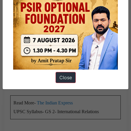
प्रयास, और आपसी सम्मान और समझ के माहौल को बढ़ावा देने की
दिशा में काम करना चाहिए।
विरासत के मुद्दों को हल करें (
Resolve legacy issues
)-
अनसुलझे सीमा दावों सहित विरासत के मुद्दों
को LAC वार्ता में
भविष्य के कदम के रूप में संबोधित किया जाना चाहिए। इससे सीमा
विवाद का व्यापक समाधान सुनिश्चित होगा।
संतुलित विघटन (
Balanced disengagement
)-
भविष्य के
विघटन का लक्ष्य संतुलन होना चाहिए, यह सुनिश्चित करना चाहिए
कि
बफर ज़ोन के निर्माण में कोई भी पक्ष अनुपातहीन रूप से क्षेत्र न
खोए
। यह संतुलन बनाए रखने और दीर्घकालिक शांतिपूर्ण समाधान
Close
में योगदान करने में मदद करेगा।
Read More-
The Indian Express
UPSC Syllabus- GS 2- International Relations