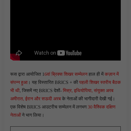
रूस द्वारा आयोजित 1
6वां ब्रिक्स शिखर सम्मेलन
हाल ही में
कज़ान में
संपन्न हुआ
। यह विस्तारित BRICS + की
पहली शिखर स्तरीय बैठक
भी थी
, जिसमें नए BRICS देशों-
मिस्र, इथियोपिया, संयुक्त अरब
अमीरात, ईरान और सऊदी अरब
के नेताओं की भागीदारी देखी गई।
एक विशेष BRICS आउटरीच सम्मेलन में लगभग
30 वैश्विक दक्षिण
नेताओं
ने भाग लिया।