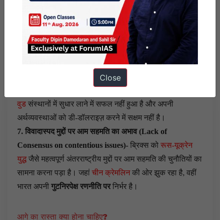
अर्थव्यवस्था
की हिस्सेदारी सबसे ज्यादा है
और ब्रिक्स के कुल निर्यात
में इसकी हिस्सेदारी
38 फीसदी है।
इसके परिणामस्वरूप
ब्रिक्स गुट
में चीन
का प्रभुत्व हो गया है और बदले में अन्य सदस्य देशों में आर्थिक
राष्ट्रवाद को बढ़ावा मिला है।
6. प्रभावशाली सुधार लाने में विफलता (Failure to bring
Close
impactful reform)-
BRICS अब तक
IMF और WB जैसे ब्रेटन
वुड
संस्थानों में सुधार लाने में सफल नहीं हुआ है और अपनी
अर्थव्यवस्थाओं को डी-डॉलराइज़ करने में सक्षम नहीं है।
7. विवादास्पद मुद्दों पर आम सहमति का अभाव (Lack of
Consensus on contentious issues)-
ब्रिक्स को
रूस-यूक्रेन
युद्ध
जैसे महत्वपूर्ण अंतरराष्ट्रीय मुद्दों पर आम सहमति की चुनौतियों का
सामना करना पड़ा है। जहां
चीन क्रेमलिन
की ओर झुक रहा है, वहीं
भारत अपनी
गुटनिरपेक्ष रणनीति पर
निर्भर है।
आगे का रास्ता क्या होना चाहिए?