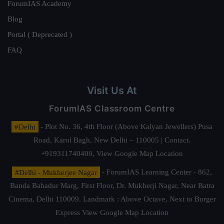
ForumIAS Academy
Blog
Portal ( Deprecated )
FAQ
Visit Us At
ForumIAS Classroom Centre
#Delhi
- Plot No. 36, 4th Floor (Above Kalyan Jewellers) Pusa
Road, Karol Bagh, New Delhi – 110005 | Contact.
+919311740400,
View Google Map Location
#Delhi - Mukherjee Nagar
- ForumIAS Learning Center - 862,
Banda Bahadur Marg, First Floor, Dr. Mukherji Nagar, Near Batra
Cinema, Delhi 110009. Landmark : Above Octave, Next to Burger
Express
View Google Map Location