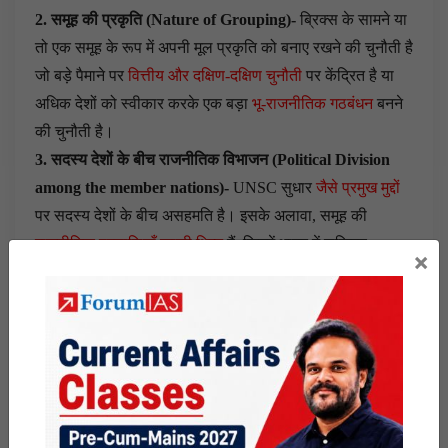
2. समूह की प्रकृति (Nature of Grouping)-
ब्रिक्स के सामने या
तो एक समूह के रूप में अपनी मूल प्रकृति को बनाए रखने की चुनौती है
जो बड़े पैमाने पर
वित्तीय और दक्षिण-दक्षिण चुनौती
पर केंद्रित है या
अधिक देशों को स्वीकार करके एक बड़ा
भू-राजनीतिक गठबंधन
बनने
की चुनौती है।
3. सदस्य देशों के बीच राजनीतिक विभाजन (Political Division
among the member nations)-
UNSC सुधार
जैसे प्रमुख मुद्दों
पर सदस्य देशों के बीच असहमति है। इसके अलावा, समूह की
राजनीतिक प्रणालियाँ काफी भिन्न
हैं, जिनमें भारत में सक्रिय
×
लोकतंत्र से लेकर रूस में कुलीनतंत्र और चीन में साम्यवाद तक
शामिल हैं।
4. सदस्य देशों के बीच आर्थिक असमानता (Economic Disparity
among the member nations)-
BRICS अर्थव्यवस्थाएं अपने
आर्थिक आकार में भिन्न हैं, चीन और भारत जैसे देश आर्थिक सीढ़ी में
अग्रणी हैं और ब्राजील रूस जैसे देश आर्थिक सीढ़ी में पिछड़ रहे हैं।
5. चीनी प्रभुत्व (Chinese Dominance)-
सदस्य देशों में
चीनी