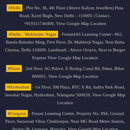
#Delhi
- Plot No. 36, 4th Floor (Above Kalyan Jewellers) Pusa
Road, Karol Bagh, New Delhi – 110005 | Contact.
+919311740400,
View Google Map Location
#Delhi - Mukherjee Nagar
- ForumIAS Learning Center - 862,
Banda Bahadur Marg, First Floor, Dr. Mukherji Nagar, Near Batra
Cinema, Delhi 110009. Landmark : Above Octave, Next to Burger
Express
View Google Map Location
#Patna
- 2nd floor, AG Palace, E Boring Canal Rd, Patna, Bihar
800001,
View Google Map Location
#Hyderabad
- 1st Floor, SM Plaza, RTC X Rd, Indira Park Road,
Jawahar Nagar, Hyderabad, Telangana 500020,
View Google Map
Location
#Gurgaon
- Forum Learning Centre, Property No. 894, Ground
Floor, Saraswati Vihar, Chakkarpur, Near MG Road Metro Station,
Sector-28, Gurgaon, Haryana.
View Google Map Location