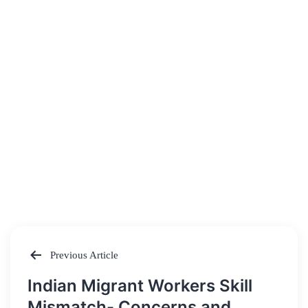
Previous Article
Post
Indian Migrant Workers Skill
navigation
Mismatch- Concerns and