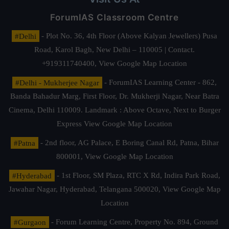
ForumIAS Classroom Centre
#Delhi
- Plot No. 36, 4th Floor (Above Kalyan Jewellers) Pusa
Road, Karol Bagh, New Delhi – 110005 | Contact.
+919311740400,
View Google Map Location
#Delhi - Mukherjee Nagar
- ForumIAS Learning Center - 862,
Banda Bahadur Marg, First Floor, Dr. Mukherji Nagar, Near Batra
Cinema, Delhi 110009. Landmark : Above Octave, Next to Burger
Express
View Google Map Location
#Patna
- 2nd floor, AG Palace, E Boring Canal Rd, Patna, Bihar
800001,
View Google Map Location
#Hyderabad
- 1st Floor, SM Plaza, RTC X Rd, Indira Park Road,
Jawahar Nagar, Hyderabad, Telangana 500020,
View Google Map
Location
#Gurgaon
- Forum Learning Centre, Property No. 894, Ground