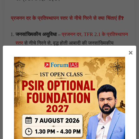
प्रजनन दर के प्रतिस्थापन स्तर से नीचे गिरने से क्या चिंताएं हैं?
जनसांख्यिकीय असुविधा –
प्रजनन दर, TFR 2.1 के प्रतिस्थापन
स्तर
से नीचे गिरने से, वृद्ध होती आबादी की जनसांख्यिकीय
×
असुविधा की समस्या उत्पन्न होती है।
उदाहरण के लिए –
प्रजनन
दर में गिरावट के कारण चीन की जनसांख्यिकीय असुविधा।
‘गैर-विकासात्मक व्यय’ में वृद्धि –
प्रजनन दर में भारी गिरावट से
वृद्ध
जनसंख्या में वृद्धि
और कार्यबल में कमी के कारण
पेंशन और सब्सिडी
पर सरकार के गैर-विकासात्मक व्यय
में वृद्धि होगी।
श्रम की कमी से आर्थिक स्थिरता को खतरा-
कामकाजी आयु वर्ग
की आबादी
में भारी कमी से भारत की आर्थिक और सामाजिक
स्थिरता को खतरा है।
उदाहरण के लिए-
श्रम शक्ति में कमी के
कारण जापान की आर्थिक विकास दर में गिरावट।
नवाचार के लिए कम ‘ब्रेन पूल’-
युवा लोग उद्यमिता, नवाचार और
नई प्रौद्योगिकियों
के विकास के लिए
‘ब्रेन पूल’ हैं।
प्रजनन दर में