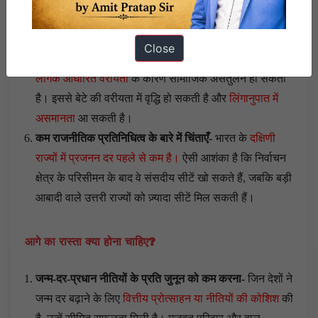
कमी के कारण जनसंख्या पिरामिड में युवा लोगों की संख्या कम होने
से नवाचार के लिए संभावित
‘ब्रेन पूल’ कम होगा।
Close
संभावित सामाजिक असंतुलन-
प्रजनन दर में गिरावट के कारण
लैंगिक आधारित वरीयता
के कारण सामाजिक असंतुलन हो सकता
है। इससे बेटे की वरीयता में वृद्धि हो सकती है और
लिंगानुपात में
असमानता
आ सकती है।
कम राजनीतिक प्रतिनिधित्व के बारे में चिंताएँ-
भारत के
दक्षिणी
राज्यों में प्रजनन दर पहले से कम है।
ऐसी आशंका है कि निर्वाचन
क्षेत्र के परिसीमन के बाद वे संसदीय सीटें खो सकते हैं, जबकि बड़ी
आबादी वाले उत्तरी राज्यों को ज़्यादा सीटें मिल सकती हैं।
आगे का रास्ता क्या होना चाहिए?
जन्म-दर-प्रधान नीतियों के प्रति जुनून को कम करना-
जिन देशों ने
जन्म दर बढ़ाने के लिए
वित्तीय प्रोत्साहन या नीतियों की कोशिश
की