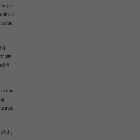
ning in
oubt, it
 in the
्षम
 लाभ और
ं में
 actions
ing
ustrate
ी की है।