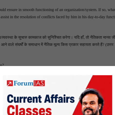
ould ensure in smooth functioning of an organization/system. If so, wha
ssist in the resolution of conflicts faced by him in his day-to-day func
न/व्यवस्था के सुचारु कामकाज को सुनिश्चित करेगा। यदि हाँ, तो नैतिकता मानव जी
ने वाले संघर्षों के समाधान में नैतिक मूल्य किस प्रकार सहायता करते हैं? (उत्तर 
ou?
ै?
he right to do and what is right to do.” -Potter Stewart (Answer in 15
के अंतर को जानना नैतिकता है।” -पॉटर स्टीवर्ट (उत्तर 150 शब्दों में दीजिए)