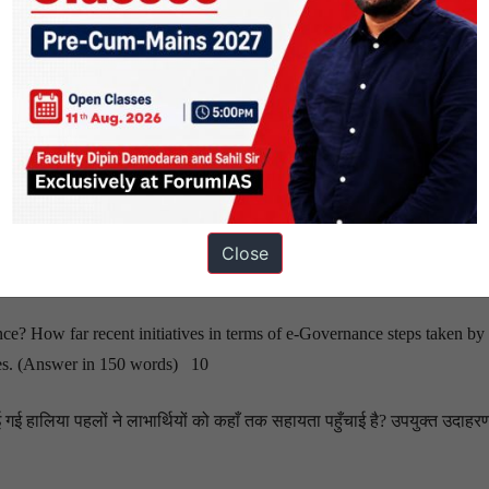
of beautiful minds, I strongly feel that there are three key societal me
her.” -A. P. J. Abdul Kalam (Answer in 150 words) 10
श बनना है, तो मैं दृढ़ता से मानता हूँ कि तीन प्रमुख सामाजिक सदस्य हैं, जो बदल
तर 150 शब्दों में दीजिए)
 to get it.” – Dalai Lama (Answer in 150 words) 10
Close
ा छोड़ना पड़ा।” – दलाई लामा (उत्तर 150 शब्दों में दीजिए)
? How far recent initiatives in terms of e-Governance steps taken by 
ples. (Answer in 150 words) 10
ाई गई हालिया पहलों ने लाभार्थियों को कहाँ तक सहायता पहुँचाई है? उपयुक्त उदाहर