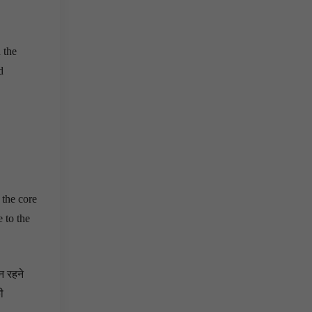
 the
d
 the core
e to the
न रहने
ी