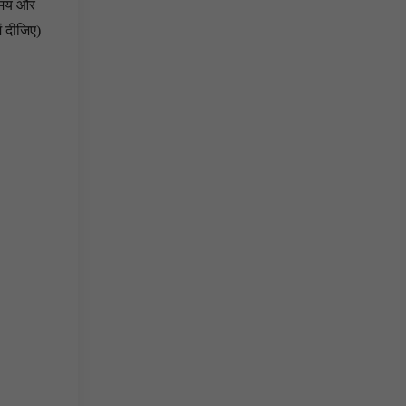
 समय और
ें दीजिए)