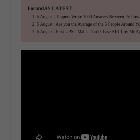
ForumIAS LATEST
5 August | Toppers Wrote 1000 Answers Between Prelims
5 August | Are you the Average of the 5 People Around Y
5 August | First UPSC Mains Don't Chase AIR 1 by Mr A