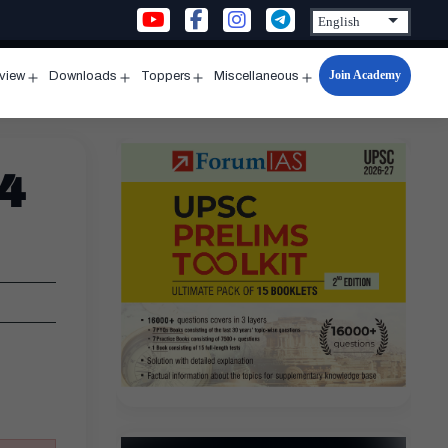
Join Academy
rview
Downloads
Toppers
Miscellaneous
n
Open
Open
Open
Open
u
menu
menu
menu
menu
4