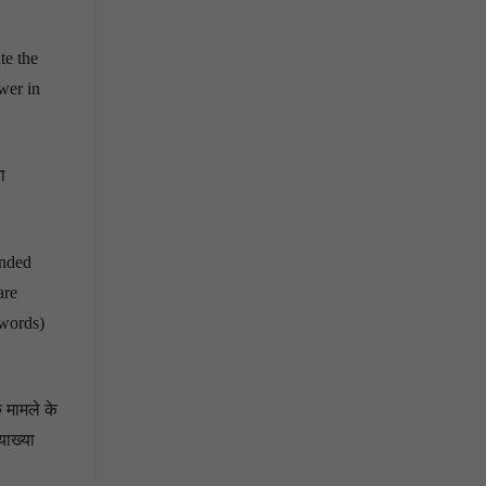
te the
swer in
ा
inded
are
0 words)
 मामले के
याख्या