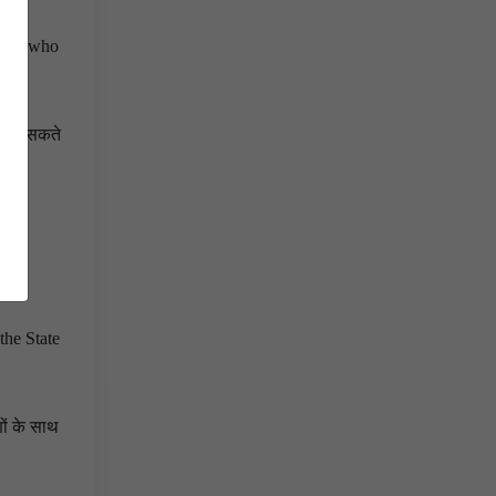
mbers who
ाव ला सकते
the State
णों के साथ