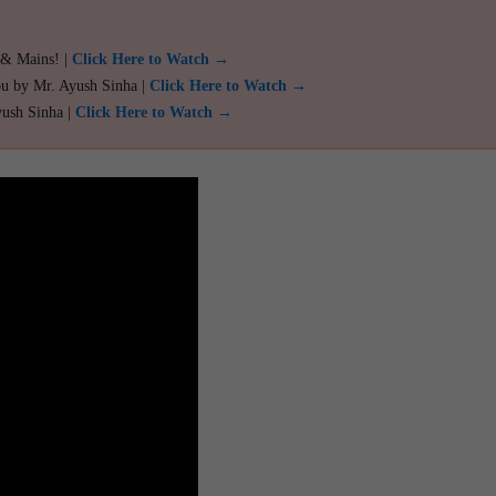
 & Mains! |
Click Here to Watch →
ou by Mr. Ayush Sinha |
Click Here to Watch →
yush Sinha |
Click Here to Watch →