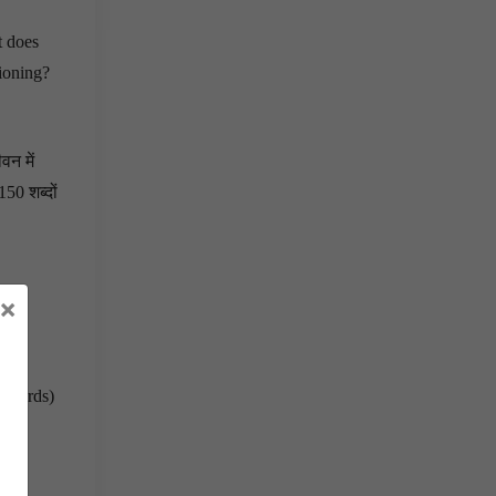
t does
tioning?
वन में
150 शब्दों
×
0 words)